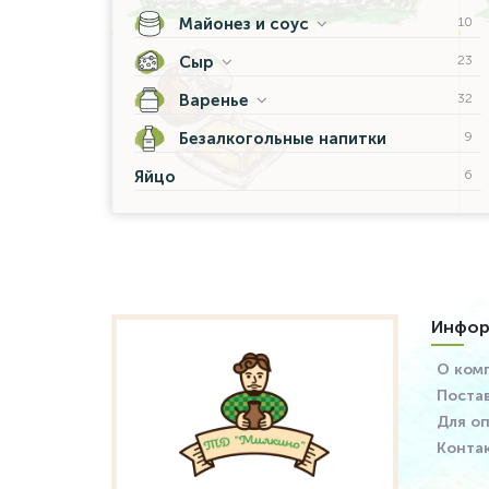
Майонез и соус
10
Сыр
23
Варенье
32
Безалкогольные напитки
9
Яйцо
6
Инфор
О ком
Поста
Для о
Конта