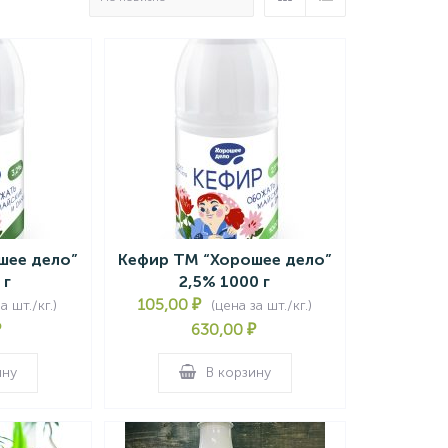
шее дело”
Кефир ТМ “Хорошее дело”
 г
2,5% 1000 г
105,00
₽
а шт./кг.)
(цена за шт./кг.)
₽
630,00
₽
ину
В корзину