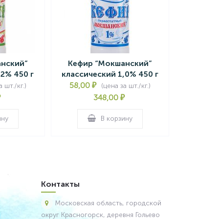
нский”
Кефир “Мокшанский”
,2% 450 г
классический 1,0% 450 г
58,00
₽
 шт./кг.)
(цена за шт./кг.)
₽
348,00
₽
ину
В корзину
Контакты
Московская область, городской
округ Красногорск, деревня Гольево