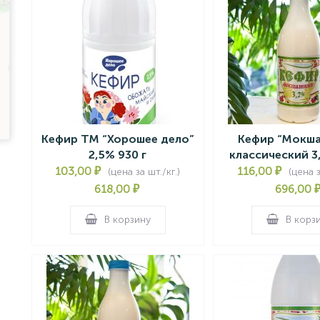
Кефир ТМ “Хорошее дело”
Кефир “Мокша
2,5% 930 г
классический 3
103,00
₽
116,00
₽
(цена за шт./кг.)
(цена з
618,00
₽
696,00
В корзину
В корз