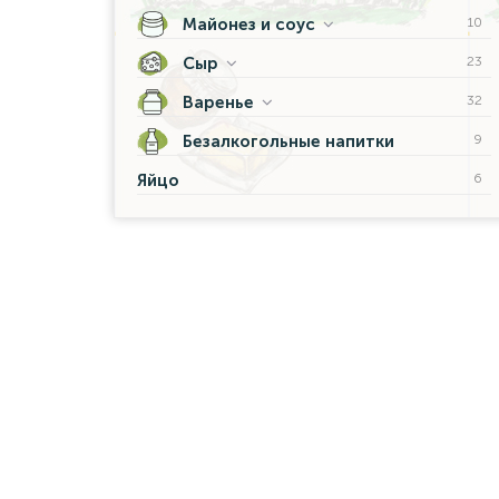
Майонез и соус
10
Сыр
23
Варенье
32
Безалкогольные напитки
9
Яйцо
6