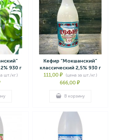
нский”
Кефир “Мокшанский”
,2% 930 г
классический 2,5% 930 г
111,00
₽
а шт./кг.)
(цена за шт./кг.)
₽
666,00
₽
ину
В корзину