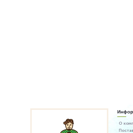
Инфор
О ком
Поста