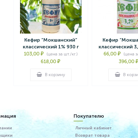
Кефир “Мокшанский”
Кефир “Мокша
классический 1% 930 г
классический 3
103,00
₽
66,00
₽
(цена за шт./кг.)
(цена за
618,00
₽
396,00
В корзину
В корз
мация
Покупателю
пании
Личный кабинет
вщики
Возврат товара